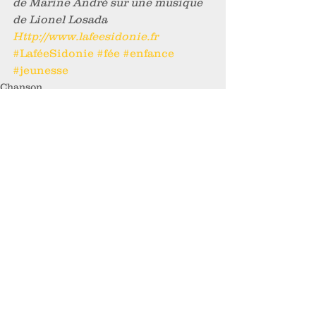
de Marine André sur une musique 
de Lionel Losada
Http://www.lafeesidonie.fr
#LaféeSidonie
#fée
#enfance
#jeunesse
Chanson
Voir tout
Posts récents