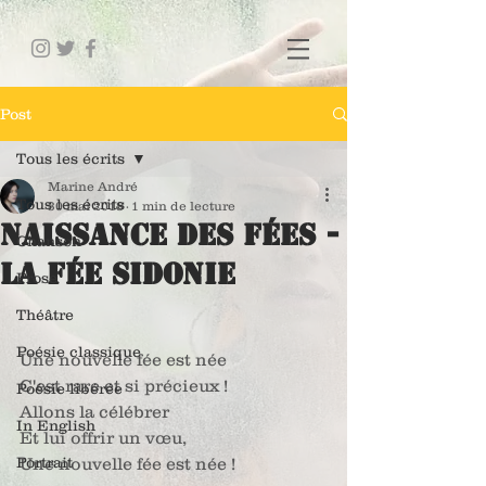
Post
Tous les écrits
Marine André
Tous les écrits
30 mai 2018
1 min de lecture
Naissance des fées -
Chanson
La Fée Sidonie
Prose
Théâtre
Poésie classique
Une nouvelle fée est née
C'est rare et si précieux !
Poésie libérée
Allons la célébrer
In English
Et lui offrir un vœu,
Portrait
Une nouvelle fée est née !