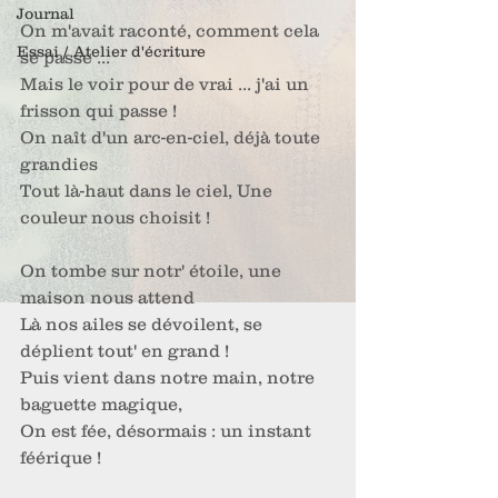
Journal
On m'avait raconté, comment cela 
Essai / Atelier d'écriture
se passe ...
Mais le voir pour de vrai ... j'ai un 
frisson qui passe !
On naît d'un arc-en-ciel, déjà toute 
grandies
Tout là-haut dans le ciel, Une 
couleur nous choisit !
On tombe sur notr' étoile, une 
maison nous attend
Là nos ailes se dévoilent, se 
déplient tout' en grand !
Puis vient dans notre main, notre 
baguette magique,
On est fée, désormais : un instant 
féérique !    