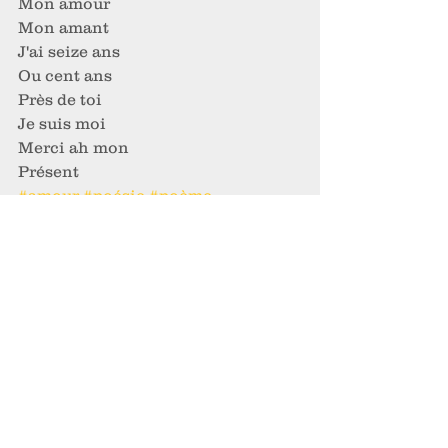
Mon amour
Mon amant
J'ai seize ans
Ou cent ans
Près de toi
Je suis moi
Merci ah mon
Présent
#amour
#poésie
#poème
Poésie libérée
Voir tout
Posts récents