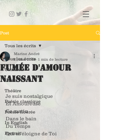
Post
Tous les écrits
Marine André
Tous les écrits
21 mai 2019
1 min de lecture
Fumée d'amour
Chanson
naissant
Prose
Théâtre
Je suis nostalgique
Poésie classique
Et Amoureuse
Ce matin
Poésie libérée
Dans le bain
In English
Du Temps
Portrait
Qui m'éloigne de Toi