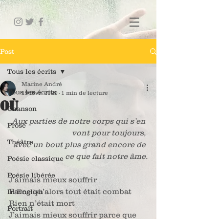
Post
Tous les écrits
Marine André
Tous les écrits
19 févr. 2020
1 min de lecture
Où
Chanson
Aux parties de notre corps qui s’en 
Prose
vont pour toujours, 
Théâtre
avec un bout plus grand encore de 
ce que fait notre âme.
Poésie classique
Poésie libérée
J’aimais mieux souffrir
Parce qu’alors tout était combat
In English
Rien n’était mort
Portrait
J’aimais mieux souffrir parce que