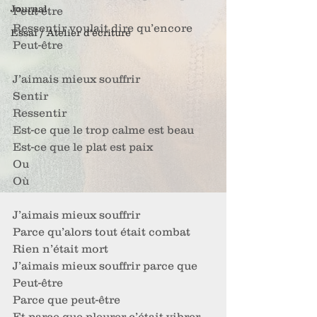
Journal
Peut-être
Ressentir voulait dire qu’encore
Essai / Atelier d'écriture
Peut-être
J’aimais mieux souffrir
Sentir
Ressentir
Est-ce que le trop calme est beau
Est-ce que le plat est paix
Ou
Où
J’aimais mieux souffrir
Parce qu’alors tout était combat
Rien n’était mort
J’aimais mieux souffrir parce que
Peut-être
Parce que peut-être
Et parce que pleurer c’était vibrer