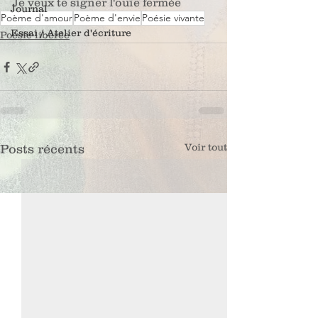
Je veux te signer l'ouïe fermée
Journal
Poème d'amour
Poème d'envie
Poésie vivante
Essai / Atelier d'écriture
Poésie libérée
Voir tout
Posts récents