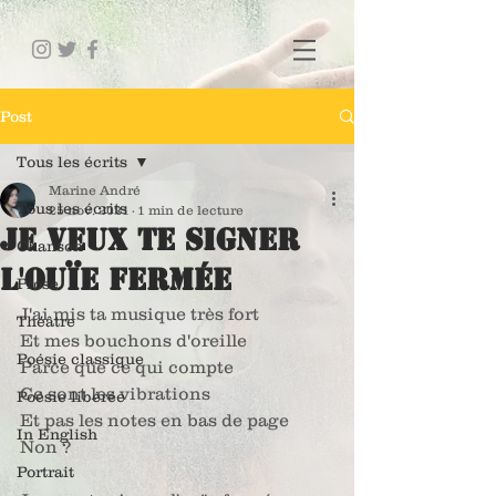
Post
Tous les écrits
Marine André
Tous les écrits
25 nov. 2021
1 min de lecture
Je veux te signer
Chanson
l'ouïe fermée
Prose
J'ai mis ta musique très fort
Théâtre
Et mes bouchons d'oreille
Poésie classique
Parce que ce qui compte
Ce sont les vibrations
Poésie libérée
Et pas les notes en bas de page
In English
Non ?
Portrait