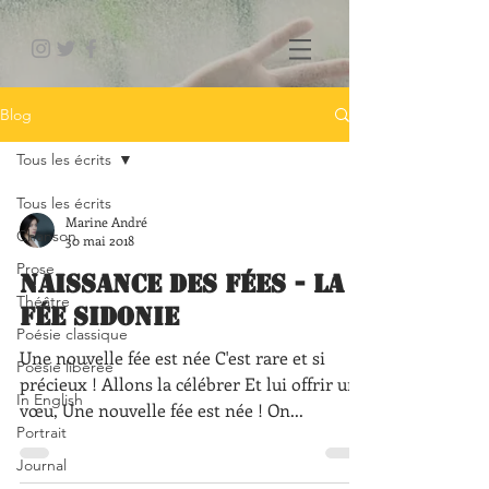
Blog
Tous les écrits
Tous les écrits
Marine André
Chanson
30 mai 2018
Prose
Naissance des fées - La
Théâtre
Fée Sidonie
Poésie classique
Une nouvelle fée est née C'est rare et si
Poésie libérée
précieux ! Allons la célébrer Et lui offrir un
In English
vœu, Une nouvelle fée est née ! On...
Portrait
Journal