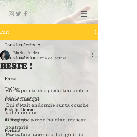
Post
Tous les écrits
Marine André
Tous les écrits
26 mai 2018
1 min de lecture
Reste !
Chanson
Prose
Théâtre
Sur la pointe des pieds, ton ombre 
fuit la mienne
Poésie classique
Qui s’était endormie sur ta couche 
Poésie libérée
bohémienne.
Il manque à mon haleine, museau 
In English
contrarié
Portrait
Par ta fuite aurorale, ton goût de 