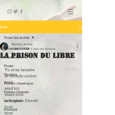
Post
Tous les écrits
Marine André
Tous les écrits
9 sept. 2019
1 min de lecture
La Prison du Libre
Chanson
Prose
Tu m'as laissée 
Théâtre
le monde entier 
tout
Poésie classique
sauf toi
Poésie libérée
mais tout
une vaste liberté 
In English
tout
Portrait
tout