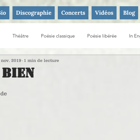
Bio
Discographie
Concerts
Vidéos
Blog
Théâtre
Poésie classique
Poésie libérée
In En
ture
 nov. 2019
1 min de lecture
 bien
 de