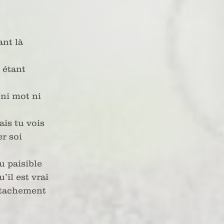
ant là
 étant 
ni mot ni
ais tu vois
er soi
u paisible
’il est vrai
attachement