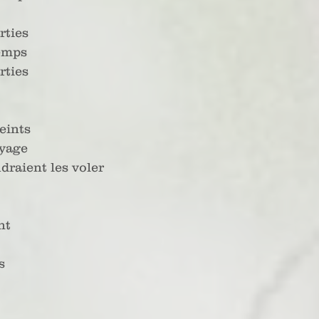
rties
temps
rties
eints
oyage
draient les voler
nt
s 