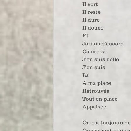
Il sort 
Il reste
Il dure
Il douce
Et
Je suis d’accord
Ca me va
J’en suis belle
J’en suis 
Là
A ma place
Retrouvée
Tout en place
Appaisée
On est toujours h
Que ce soit récipr