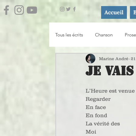
Accueil
Tous les écrits
Chanson
Prose
Journal
Essai / Atelier d'écri
Marine André
21
Je vais
L’Heure est venue
Regarder
En face
En fond
La vérité des
Moi