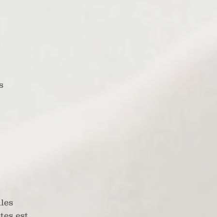
s
les
tes est