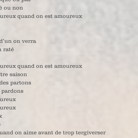
gé ou non
eureux quand on est amoureux
d’un on verra
n raté
eureux quand on est amoureux
utre saison
des partons
s pardons
eureux
eureux
x
é
quand on aime avant de trop tergiverser