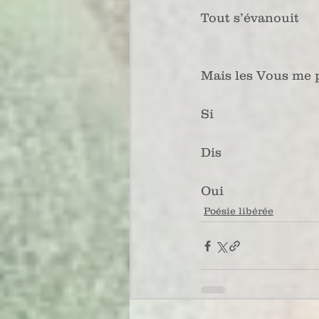
Tout s’évanouit
Mais les Vous me 
Si
Dis
Oui
Poésie libérée