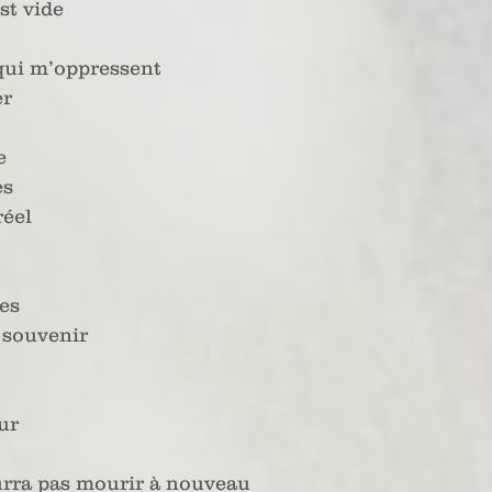
st vide
 qui m’oppressent
er
e 
es
réel
les
 souvenir
ur
rra pas mourir à nouveau