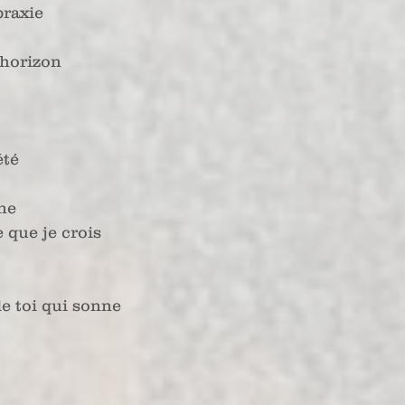
praxie
 horizon
été
ne
 que je crois
de toi qui sonne