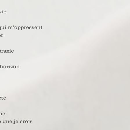
xie
 qui m’oppressent
er
praxie
 horizon
été
ne
 que je crois