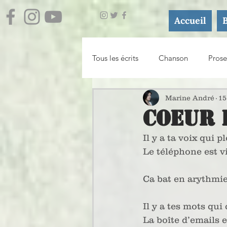
Accueil
Tous les écrits
Chanson
Prose
Journal
Essai / Atelier d'écri
Marine André
15
Coeur 
Il y a ta voix qui 
Le téléphone est v
Ca bat en arythmi
Il y a tes mots qui
La boîte d’emails e