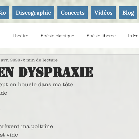
Bio
Discographie
Concerts
Vidéos
Blog
Théâtre
Poésie classique
Poésie libérée
In En
ture
 avr. 2020
2 min de lecture
en Dyspraxie
pleut en boucle dans ma tête
ide
e
 crèvent ma poitrine
st vide