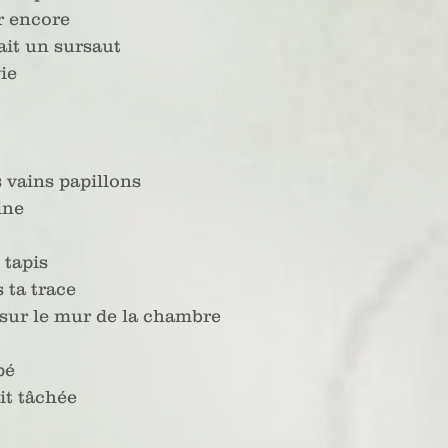
er encore
ait un sursaut
vie
s vains papillons
ine
 tapis
s ta trace
e sur le mur de la chambre
pé
it tâchée