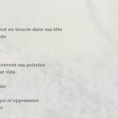
pleut en boucle dans ma tête
ide
  
 crèvent ma poitrine
st vide
ie  
 qui m’oppressent
er