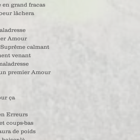
e en grand fracas
oeur lâchera
aladresse
ier Amour
 Suprême calmant
ment venant
maladresse
un premier Amour
our ça
en Erreurs
et coups-bas
’aura de poids
 baiser-là