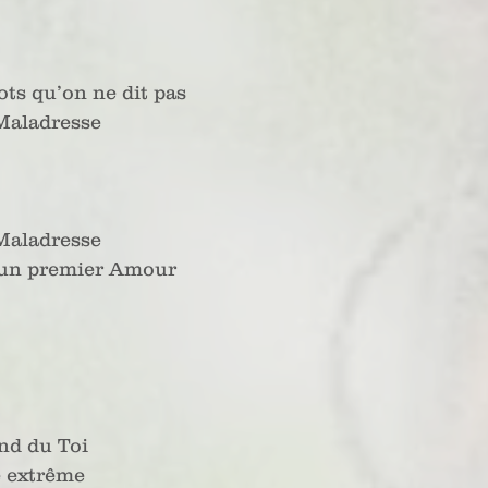
ots qu’on ne dit pas
Maladresse
Maladresse
un premier Amour
ond du Toi
e extrême