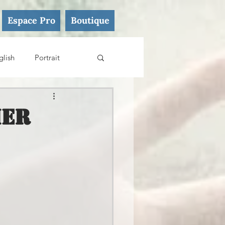
Espace Pro
Boutique
glish
Portrait
ier