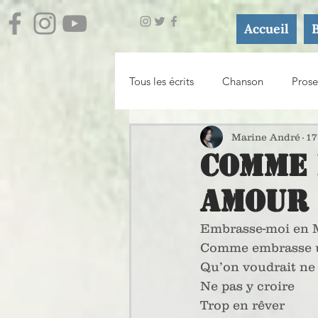
Accueil
Tous les écrits
Chanson
Prose
Journal
Essai / Atelier d'écri
Marine André
17
Comme 
Amour
Embrasse-moi en 
Comme embrasse 
Qu’on voudrait ne 
Ne pas y croire
Trop en rêver