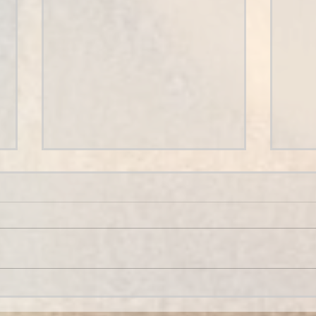
Hécatombe de mots
doux
À l'aube de la nuit Ou au soir
du matin Lorsque ta langue
se perd entre mes Reins Que
le plaisir s'y repère bien Alors
Le 
Là Souvent Nous...