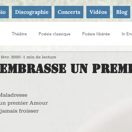
Bio
Discographie
Concerts
Vidéos
Blog
Théâtre
Poésie classique
Poésie libérée
In En
ture
 févr. 2020
1 min de lecture
embrasse un prem
Maladresse
un premier Amour
jamais froisser