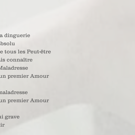
la dinguerie
’absolu
 tous les Peut-être
ais connaître
Maladresse
un premier Amour
maladresse
un premier Amour
ui grave
ir