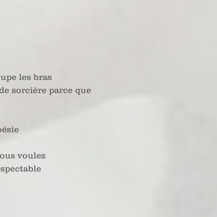
upe les bras
de sorcière parce que
oésie 
vous voulez
espectable