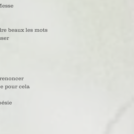
Messe
ndre beaux les mots
sser
 renoncer
ée pour cela
oésie