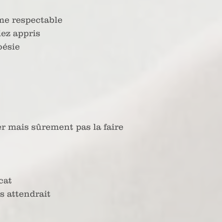
e respectable 
ez appris
oésie
er mais sûrement pas la faire
cat
s attendrait