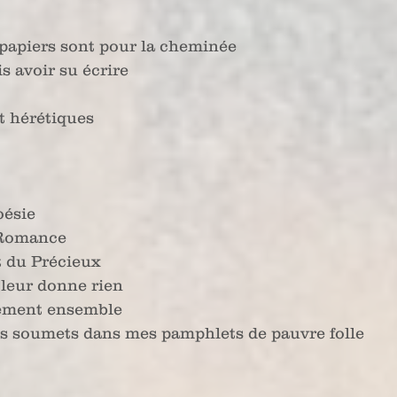
papiers sont pour la cheminée
s avoir su écrire
t hérétiques
oésie
a Romance
t du Précieux
 leur donne rien
dement ensemble
les soumets dans mes pamphlets de pauvre folle