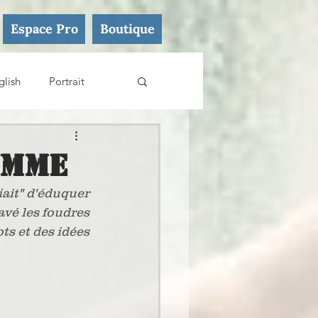
Espace Pro
Boutique
glish
Portrait
emme
iait" d'éduquer
avé les foudres
ts et des idées