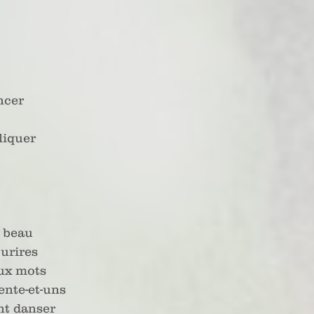
ncer
pliquer
e beau
urires
ux mots
ente-et-uns
nt danser