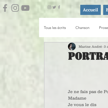
Accueil
Tous les écrits
Chanson
Prose
Journal
Essai / Atelier d'écri
Marine André
3 
Portra
Je ne fais pas de P
Madame
Je vous le dis