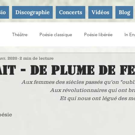
Bio
Discographie
Concerts
Vidéos
Blog
Théâtre
Poésie classique
Poésie libérée
In En
ture
avr. 2020
2 min de lecture
it - De plume de f
Aux femmes des siècles passés qu'on "oubl
Aux révolutionnaires qui ont br
Et qui nous ont légué des mo
oésie