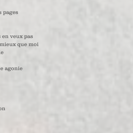
s pages
 en veux pas 
 mieux que moi
ie
ne agonie
on