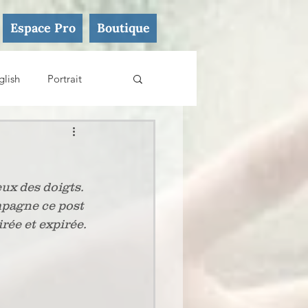
Espace Pro
Boutique
glish
Portrait
eux des doigts. 
mpagne ce post 
rée et expirée.