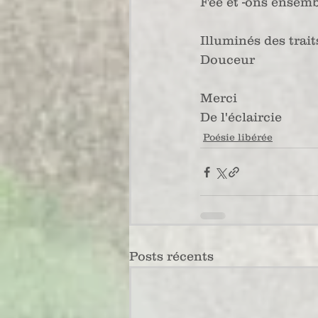
Fée et -ons ensem
Illuminés des trai
Douceur
Merci
De l'éclaircie 
Poésie libérée
Posts récents