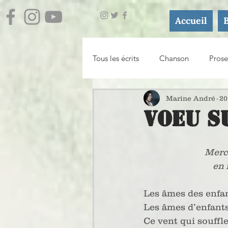
Accueil
Tous les écrits
Chanson
Prose
Journal
Essai / Atelier d'écri
Marine André
20
Voeu s
Merci
en 
Les âmes des enfan
Les âmes d’enfants
Ce vent qui souffl