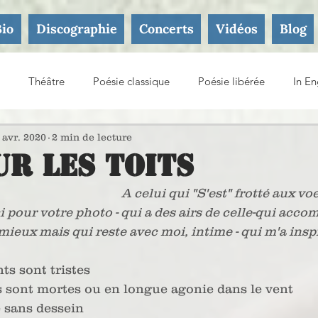
Bio
Discographie
Concerts
Vidéos
Blog
Théâtre
Poésie classique
Poésie libérée
In En
ture
 avr. 2020
2 min de lecture
ur les Toits
A celui qui "S'est" frotté aux vo
 pour votre photo - qui a des airs de celle-qui acco
mieux mais qui reste avec moi, intime - qui m'a inspi
ts sont tristes
 sont mortes ou en longue agonie dans le vent 
e sans dessein