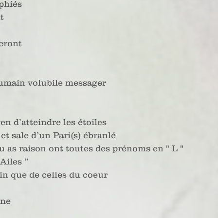
phiés
t
eront 
humain volubile messager
en d’atteindre les étoiles
et sale d’un Pari(s) ébranlé
tu as raison ont toutes des prénoms en " L "
 Ailes ”
oin que de celles du coeur
nne