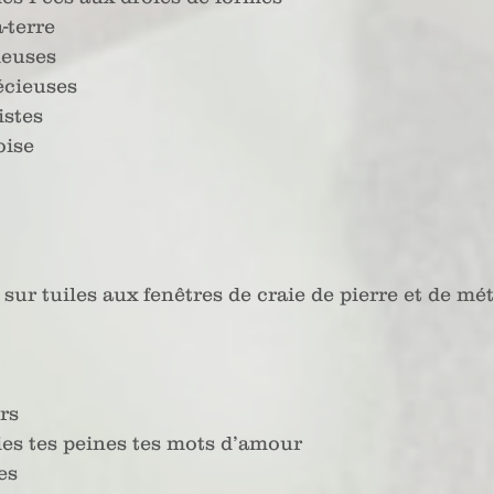
-terre 
ieuses 
écieuses
istes 
oise
ur tuiles aux fenêtres de craie de pierre et de méta
irs
vies tes peines tes mots d’amour
es 