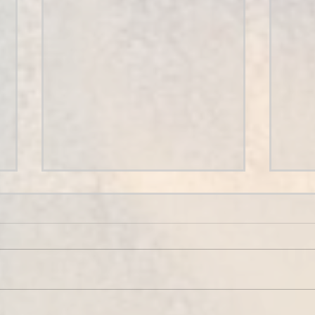
Hécatombe de mots
doux
À l'aube de la nuit Ou au soir
du matin Lorsque ta langue
se perd entre mes Reins Que
le plaisir s'y repère bien Alors
Le 
Là Souvent Nous...