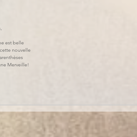
, 
e est belle 
cette nouvelle
parenthèses
 une Merveille!