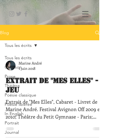
Blog
Tous les écrits
Tous les écrits
Marine André
Chanson
1 juin 2018
Prose
Extrait de "Mes Elles" -
Théâtre
Jeu
Poésie classique
Extrait de "Mes Elles", Cabaret - Livret de
Poésie libérée
Marine André. Festival Avignon Off 2009 et
In English
2010; Théâtre du Petit Gymnase - Paris;
Portrait
tournée....
Journal