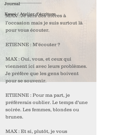
_______________
Journal
Essai / Atelier d'écriture
MAX : Je sers des bières à 
l’occasion mais je suis surtout là 
pour vous écouter.
ETIENNE : M'écouter ?
MAX : Oui, vous, et ceux qui 
viennent ici avec leurs problèmes. 
Je préfère que les gens boivent 
pour se souvenir. 
ETIENNE : Pour ma part, je 
préfèrerais oublier. Le temps d'une 
soirée. Les femmes, blondes ou 
brunes.
MAX : Et si, plutôt, je vous 