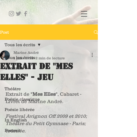
Post
Tous les écrits
Marine André
Tous les écrits
1 juin 2018
2 min de lecture
Extrait de "Mes
Chanson
Elles" - Jeu
Prose
Théâtre
Extrait de "
Mes Elles
", Cabaret - 
Poésie classique
Livret de Marine André.
Poésie libérée
Festival Avignon Off 2009 et 2010; 
In English
Théâtre du Petit Gymnase - Paris; 
Portrait
tournée.